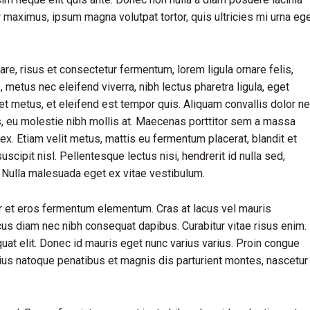
ur maximus, ipsum magna volutpat tortor, quis ultricies mi urna eg
, risus et consectetur fermentum, lorem ligula ornare felis,
metus nec eleifend viverra, nibh lectus pharetra ligula, eget
iet metus, et eleifend est tempor quis. Aliquam convallis dolor n
us, eu molestie nibh mollis at. Maecenas porttitor sem a massa
ex. Etiam velit metus, mattis eu fermentum placerat, blandit et
uscipit nisl. Pellentesque lectus nisi, hendrerit id nulla sed,
s. Nulla malesuada eget ex vitae vestibulum.
r et eros fermentum elementum. Cras at lacus vel mauris
cus diam nec nibh consequat dapibus. Curabitur vitae risus enim.
quat elit. Donec id mauris eget nunc varius varius. Proin congue
rius natoque penatibus et magnis dis parturient montes, nascetur