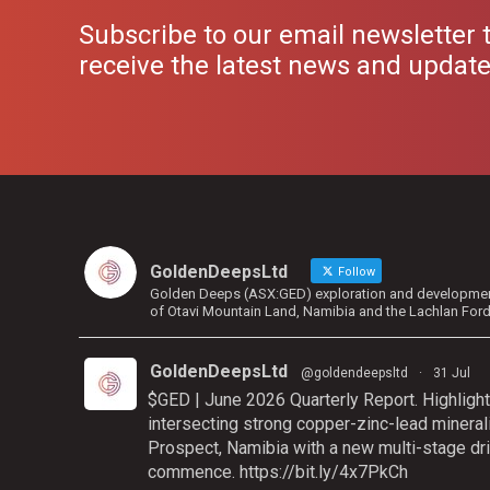
Subscribe to our email newsletter 
receive the latest news and updat
GoldenDeepsLtd
Follow
Golden Deeps (ASX:GED) exploration and development 
of Otavi Mountain Land, Namibia and the Lachlan For
GoldenDeepsLtd
@goldendeepsltd
·
31 Jul
$GED | June 2026 Quarterly Report. Highlight
intersecting strong copper-zinc-lead mineral
Prospect, Namibia with a new multi-stage dri
commence.
https://bit.ly/4x7PkCh