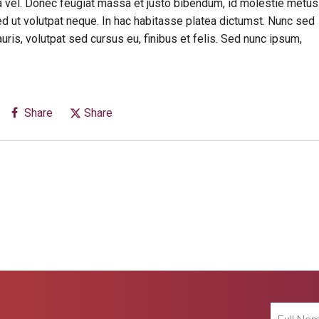
rra vel. Donec feugiat massa et justo bibendum, id molestie metus
ed ut volutpat neque. In hac habitasse platea dictumst. Nunc sed
is, volutpat sed cursus eu, finibus et felis. Sed nunc ipsum,
Share
Share
Full