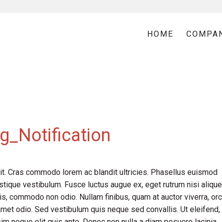
HOME
COMPA
g_Notification
it. Cras commodo lorem ac blandit ultricies. Phasellus euismod
tique vestibulum. Fusce luctus augue ex, eget rutrum nisi alique
is, commodo non odio. Nullam finibus, quam at auctor viverra, orc
met odio. Sed vestibulum quis neque sed convallis. Ut eleifend,
issim neque elit quis ante. Donec non nulla a diam posuere lacinia