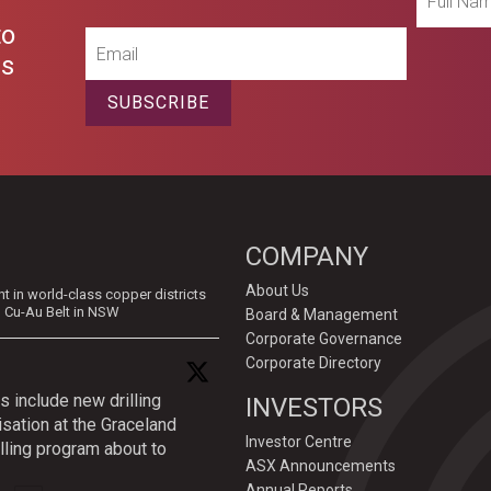
Name
to
Email
es
SUBSCRIBE
COMPANY
About Us
in world-class copper districts
d Cu-Au Belt in NSW
Board & Management
Corporate Governance
Corporate Directory
s include new drilling
INVESTORS
isation at the Graceland
Investor Centre
lling program about to
ASX Announcements
Annual Reports