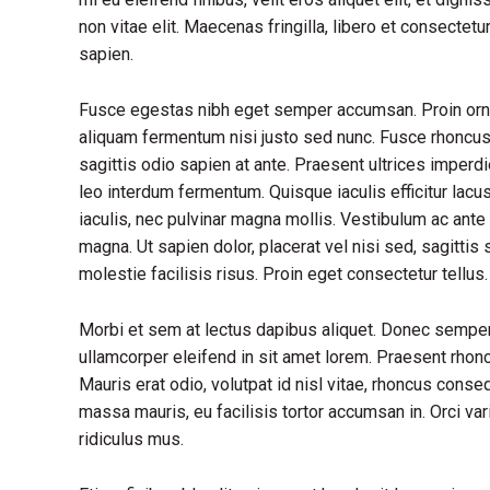
non vitae elit. Maecenas fringilla, libero et consectet
sapien.
Fusce egestas nibh eget semper accumsan. Proin ornare
aliquam fermentum nisi justo sed nunc. Fusce rhoncus, 
sagittis odio sapien at ante. Praesent ultrices imperd
leo interdum fermentum. Quisque iaculis efficitur lac
iaculis, nec pulvinar magna mollis. Vestibulum ac ante 
magna. Ut sapien dolor, placerat vel nisi sed, sagittis s
molestie facilisis risus. Proin eget consectetur tellu
Morbi et sem at lectus dapibus aliquet. Donec sempe
ullamcorper eleifend in sit amet lorem. Praesent rhon
Mauris erat odio, volutpat id nisl vitae, rhoncus conse
massa mauris, eu facilisis tortor accumsan in. Orci va
ridiculus mus.