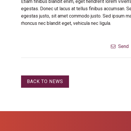
Etiam finibus blandit enim, eget hendrerit lorem vive
egestas. Donec ut lacus at tellus finibus accumsan. S
egestas justo, sit amet commodo justo. Sed ipsum maur
rhoncus nec blandit eget, vehicula nec ligula.
Send
BACK TO NEWS