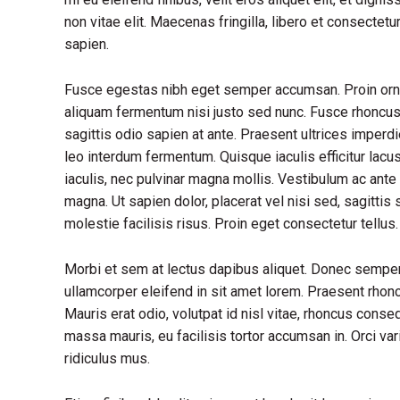
non vitae elit. Maecenas fringilla, libero et consectet
sapien.
Fusce egestas nibh eget semper accumsan. Proin ornare
aliquam fermentum nisi justo sed nunc. Fusce rhoncus, 
sagittis odio sapien at ante. Praesent ultrices imperd
leo interdum fermentum. Quisque iaculis efficitur lac
iaculis, nec pulvinar magna mollis. Vestibulum ac ante 
magna. Ut sapien dolor, placerat vel nisi sed, sagittis s
molestie facilisis risus. Proin eget consectetur tellu
Morbi et sem at lectus dapibus aliquet. Donec sempe
ullamcorper eleifend in sit amet lorem. Praesent rhon
Mauris erat odio, volutpat id nisl vitae, rhoncus conse
massa mauris, eu facilisis tortor accumsan in. Orci va
ridiculus mus.