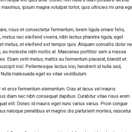
ur maximus, ipsum magna volutpat tortor, quis ultricies mi urna eg
, risus et consectetur fermentum, lorem ligula ornare felis,
metus nec eleifend viverra, nibh lectus pharetra ligula, eget
iet metus, et eleifend est tempor quis. Aliquam convallis dolor n
us, eu molestie nibh mollis at. Maecenas porttitor sem a massa
ex. Etiam velit metus, mattis eu fermentum placerat, blandit et
uscipit nisl. Pellentesque lectus nisi, hendrerit id nulla sed,
s. Nulla malesuada eget ex vitae vestibulum.
r et eros fermentum elementum. Cras at lacus vel mauris
cus diam nec nibh consequat dapibus. Curabitur vitae risus enim.
quat elit. Donec id mauris eget nunc varius varius. Proin congue
rius natoque penatibus et magnis dis parturient montes, nascetur