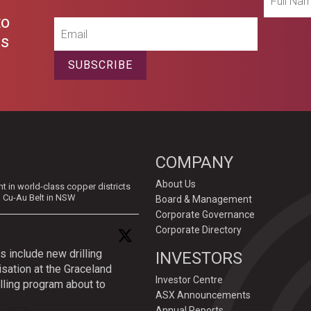
Name
to
Email
es
SUBSCRIBE
COMPANY
About Us
in world-class copper districts
d Cu-Au Belt in NSW
Board & Management
Corporate Governance
Corporate Directory
s include new drilling
INVESTORS
isation at the Graceland
Investor Centre
lling program about to
ASX Announcements
Annual Reports