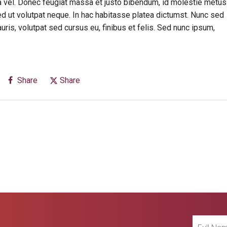
rra vel. Donec feugiat massa et justo bibendum, id molestie metus
ed ut volutpat neque. In hac habitasse platea dictumst. Nunc sed
is, volutpat sed cursus eu, finibus et felis. Sed nunc ipsum,
Share
Share
Full