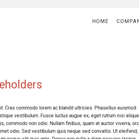
HOME
COMPA
eholders
it. Cras commodo lorem ac blandit ultricies. Phasellus euismod
tique vestibulum. Fusce luctus augue ex, eget rutrum nisi alique
is, commodo non odio. Nullam finibus, quam at auctor viverra, orc
met odio. Sed vestibulum quis neque sed convallis. Ut eleifend,
issim neque elit quis ante. Donec non nulla a diam posuere lacinia