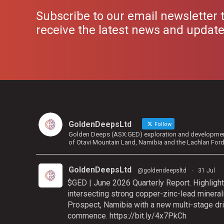
Subscribe to our email newsletter 
receive the latest news and updat
GoldenDeepsLtd
Follow
Golden Deeps (ASX:GED) exploration and development 
of Otavi Mountain Land, Namibia and the Lachlan For
GoldenDeepsLtd
@goldendeepsltd
·
31 Jul
$GED | June 2026 Quarterly Report. Highlight
intersecting strong copper-zinc-lead mineral
Prospect, Namibia with a new multi-stage dri
commence.
https://bit.ly/4x7PkCh