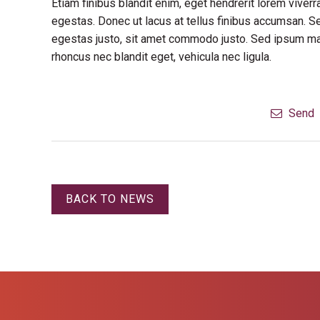
Etiam finibus blandit enim, eget hendrerit lorem vive
egestas. Donec ut lacus at tellus finibus accumsan. S
egestas justo, sit amet commodo justo. Sed ipsum maur
rhoncus nec blandit eget, vehicula nec ligula.
Send
BACK TO NEWS