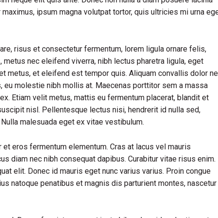
ur maximus, ipsum magna volutpat tortor, quis ultricies mi urna eg
, risus et consectetur fermentum, lorem ligula ornare felis,
metus nec eleifend viverra, nibh lectus pharetra ligula, eget
iet metus, et eleifend est tempor quis. Aliquam convallis dolor n
us, eu molestie nibh mollis at. Maecenas porttitor sem a massa
ex. Etiam velit metus, mattis eu fermentum placerat, blandit et
uscipit nisl. Pellentesque lectus nisi, hendrerit id nulla sed,
s. Nulla malesuada eget ex vitae vestibulum.
r et eros fermentum elementum. Cras at lacus vel mauris
cus diam nec nibh consequat dapibus. Curabitur vitae risus enim.
quat elit. Donec id mauris eget nunc varius varius. Proin congue
rius natoque penatibus et magnis dis parturient montes, nascetur