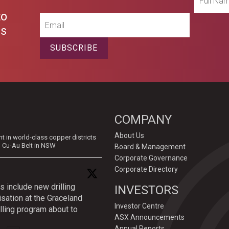
Name
to
Email
es
SUBSCRIBE
COMPANY
About Us
in world-class copper districts
d Cu-Au Belt in NSW
Board & Management
Corporate Governance
Corporate Directory
s include new drilling
INVESTORS
isation at the Graceland
Investor Centre
lling program about to
ASX Announcements
Annual Reports