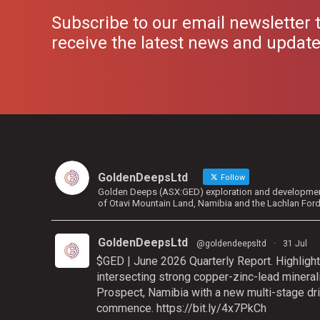
Subscribe to our email newsletter 
receive the latest news and updat
GoldenDeepsLtd
Follow
Golden Deeps (ASX:GED) exploration and development 
of Otavi Mountain Land, Namibia and the Lachlan For
GoldenDeepsLtd
@goldendeepsltd
·
31 Jul
$GED | June 2026 Quarterly Report. Highlight
intersecting strong copper-zinc-lead mineral
Prospect, Namibia with a new multi-stage dri
commence.
https://bit.ly/4x7PkCh