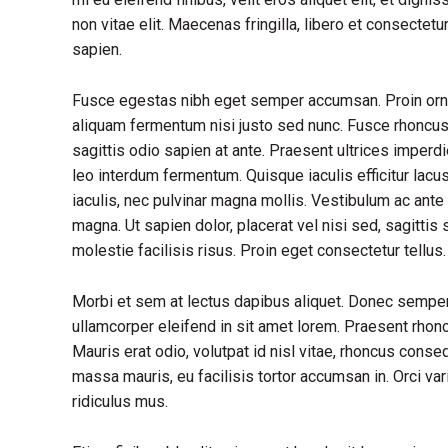
non vitae elit. Maecenas fringilla, libero et consectet
sapien.
Fusce egestas nibh eget semper accumsan. Proin ornare
aliquam fermentum nisi justo sed nunc. Fusce rhoncus, 
sagittis odio sapien at ante. Praesent ultrices imperd
leo interdum fermentum. Quisque iaculis efficitur lac
iaculis, nec pulvinar magna mollis. Vestibulum ac ante 
magna. Ut sapien dolor, placerat vel nisi sed, sagittis s
molestie facilisis risus. Proin eget consectetur tellu
Morbi et sem at lectus dapibus aliquet. Donec sempe
ullamcorper eleifend in sit amet lorem. Praesent rhon
Mauris erat odio, volutpat id nisl vitae, rhoncus conse
massa mauris, eu facilisis tortor accumsan in. Orci va
ridiculus mus.