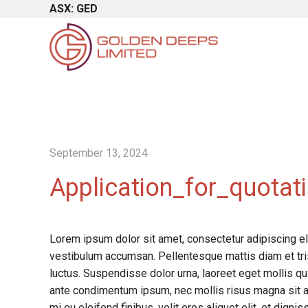
ASX: GED
September 13, 2024
Application_for_quotat
Lorem ipsum dolor sit amet, consectetur adipiscing el
vestibulum accumsan. Pellentesque mattis diam et tris
luctus. Suspendisse dolor urna, laoreet eget mollis qu
ante condimentum ipsum, nec mollis risus magna sit a
mi eu eleifend finibus, velit eros aliquet elit, et dign