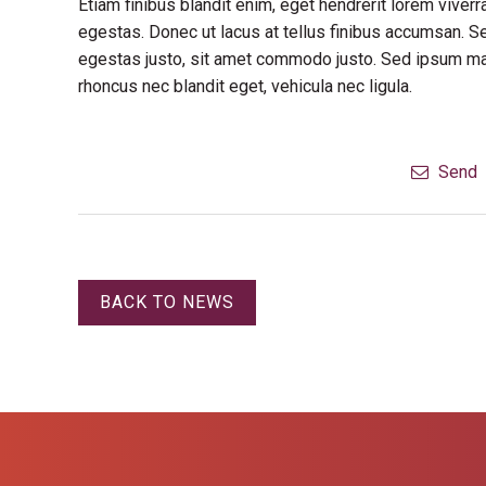
Etiam finibus blandit enim, eget hendrerit lorem vive
egestas. Donec ut lacus at tellus finibus accumsan. S
egestas justo, sit amet commodo justo. Sed ipsum maur
rhoncus nec blandit eget, vehicula nec ligula.
Send
BACK TO NEWS