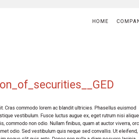
HOME
COMPA
ion_of_securities__GED
it. Cras commodo lorem ac blandit ultricies. Phasellus euismod
tique vestibulum. Fusce luctus augue ex, eget rutrum nisi alique
is, commodo non odio. Nullam finibus, quam at auctor viverra, orc
met odio. Sed vestibulum quis neque sed convallis. Ut eleifend,
issim neque elit quis ante. Donec non nulla a diam posuere lacinia