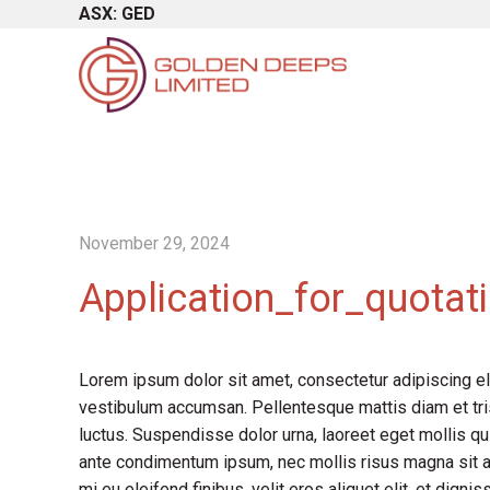
ASX: GED
November 29, 2024
Application_for_quotat
Lorem ipsum dolor sit amet, consectetur adipiscing el
vestibulum accumsan. Pellentesque mattis diam et tris
luctus. Suspendisse dolor urna, laoreet eget mollis qu
ante condimentum ipsum, nec mollis risus magna sit a
mi eu eleifend finibus, velit eros aliquet elit, et dign