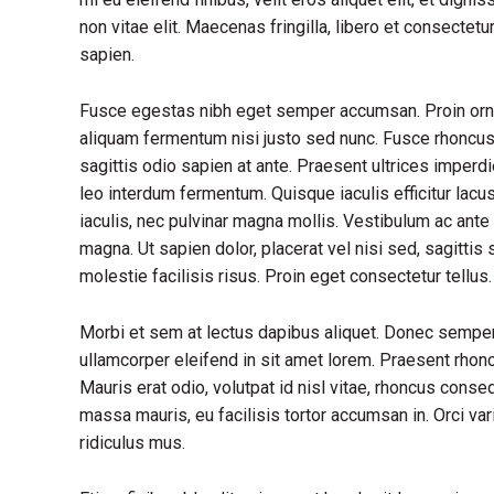
non vitae elit. Maecenas fringilla, libero et consectet
sapien.
Fusce egestas nibh eget semper accumsan. Proin ornare
aliquam fermentum nisi justo sed nunc. Fusce rhoncus, 
sagittis odio sapien at ante. Praesent ultrices imperd
leo interdum fermentum. Quisque iaculis efficitur lac
iaculis, nec pulvinar magna mollis. Vestibulum ac ante 
magna. Ut sapien dolor, placerat vel nisi sed, sagittis s
molestie facilisis risus. Proin eget consectetur tellu
Morbi et sem at lectus dapibus aliquet. Donec sempe
ullamcorper eleifend in sit amet lorem. Praesent rhon
Mauris erat odio, volutpat id nisl vitae, rhoncus conse
massa mauris, eu facilisis tortor accumsan in. Orci va
ridiculus mus.