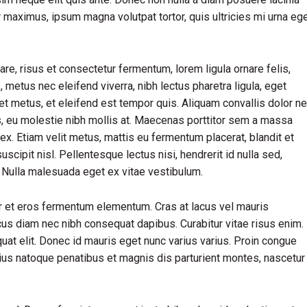
ur maximus, ipsum magna volutpat tortor, quis ultricies mi urna eg
, risus et consectetur fermentum, lorem ligula ornare felis,
metus nec eleifend viverra, nibh lectus pharetra ligula, eget
iet metus, et eleifend est tempor quis. Aliquam convallis dolor n
us, eu molestie nibh mollis at. Maecenas porttitor sem a massa
ex. Etiam velit metus, mattis eu fermentum placerat, blandit et
uscipit nisl. Pellentesque lectus nisi, hendrerit id nulla sed,
s. Nulla malesuada eget ex vitae vestibulum.
r et eros fermentum elementum. Cras at lacus vel mauris
cus diam nec nibh consequat dapibus. Curabitur vitae risus enim.
quat elit. Donec id mauris eget nunc varius varius. Proin congue
rius natoque penatibus et magnis dis parturient montes, nascetur