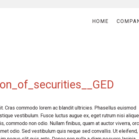
HOME
COMPA
ion_of_securities__GED
it. Cras commodo lorem ac blandit ultricies. Phasellus euismod
tique vestibulum. Fusce luctus augue ex, eget rutrum nisi alique
is, commodo non odio. Nullam finibus, quam at auctor viverra, orc
met odio. Sed vestibulum quis neque sed convallis. Ut eleifend,
issim neque elit quis ante. Donec non nulla a diam posuere lacinia