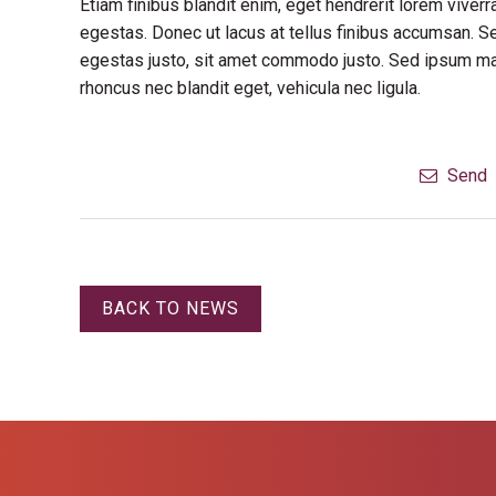
Etiam finibus blandit enim, eget hendrerit lorem vive
egestas. Donec ut lacus at tellus finibus accumsan. S
egestas justo, sit amet commodo justo. Sed ipsum maur
rhoncus nec blandit eget, vehicula nec ligula.
Send
BACK TO NEWS