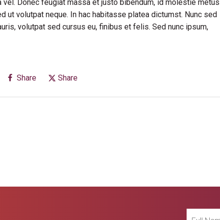
rra vel. Donec feugiat massa et justo bibendum, id molestie metus
ed ut volutpat neque. In hac habitasse platea dictumst. Nunc sed
is, volutpat sed cursus eu, finibus et felis. Sed nunc ipsum,
Share
Share
Full