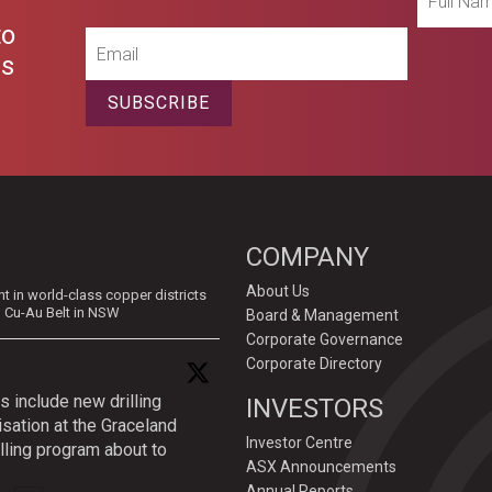
Name
to
Email
es
SUBSCRIBE
COMPANY
About Us
in world-class copper districts
d Cu-Au Belt in NSW
Board & Management
Corporate Governance
Corporate Directory
s include new drilling
INVESTORS
isation at the Graceland
Investor Centre
lling program about to
ASX Announcements
Annual Reports