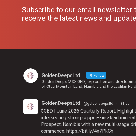
Subscribe to our email newsletter 
receive the latest news and updat
GoldenDeepsLtd
Follow
Golden Deeps (ASX:GED) exploration and development 
of Otavi Mountain Land, Namibia and the Lachlan For
GoldenDeepsLtd
@goldendeepsltd
·
31 Jul
$GED | June 2026 Quarterly Report. Highlight
intersecting strong copper-zinc-lead mineral
Prospect, Namibia with a new multi-stage dri
commence.
https://bit.ly/4x7PkCh