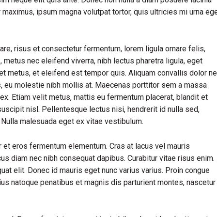
ur maximus, ipsum magna volutpat tortor, quis ultricies mi urna eg
, risus et consectetur fermentum, lorem ligula ornare felis,
metus nec eleifend viverra, nibh lectus pharetra ligula, eget
iet metus, et eleifend est tempor quis. Aliquam convallis dolor n
us, eu molestie nibh mollis at. Maecenas porttitor sem a massa
ex. Etiam velit metus, mattis eu fermentum placerat, blandit et
uscipit nisl. Pellentesque lectus nisi, hendrerit id nulla sed,
s. Nulla malesuada eget ex vitae vestibulum.
r et eros fermentum elementum. Cras at lacus vel mauris
cus diam nec nibh consequat dapibus. Curabitur vitae risus enim.
quat elit. Donec id mauris eget nunc varius varius. Proin congue
rius natoque penatibus et magnis dis parturient montes, nascetur