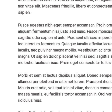
non vitae elit. Maecenas fringilla, libero et consectet
sapien.
Fusce egestas nibh eget semper accumsan. Proin ornare
aliquam fermentum nisi justo sed nunc. Fusce rhoncus, 
sagittis odio sapien at ante. Praesent ultrices imperd
leo interdum fermentum. Quisque iaculis efficitur lac
iaculis, nec pulvinar magna mollis. Vestibulum ac ante 
magna. Ut sapien dolor, placerat vel nisi sed, sagittis s
molestie facilisis risus. Proin eget consectetur tellu
Morbi et sem at lectus dapibus aliquet. Donec sempe
ullamcorper eleifend in sit amet lorem. Praesent rhon
Mauris erat odio, volutpat id nisl vitae, rhoncus conse
massa mauris, eu facilisis tortor accumsan in. Orci va
ridiculus mus.