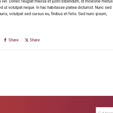
rra vel. Donec feugiat massa et justo bibendum, id molestie metus
ed ut volutpat neque. In hac habitasse platea dictumst. Nunc sed
is, volutpat sed cursus eu, finibus et felis. Sed nunc ipsum,
Share
Share
Full