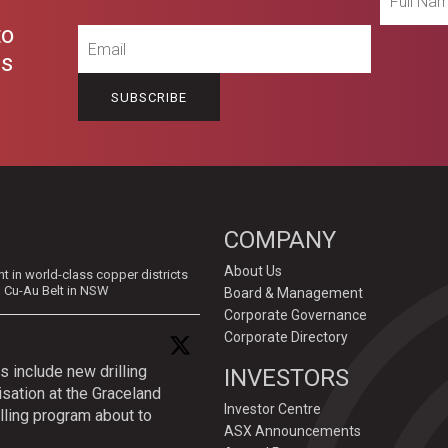
Name
to
Email
es
COMPANY
About Us
in world-class copper districts
d Cu-Au Belt in NSW
Board & Management
Corporate Governance
Corporate Directory
s include new drilling
INVESTORS
isation at the Graceland
Investor Centre
lling program about to
ASX Announcements