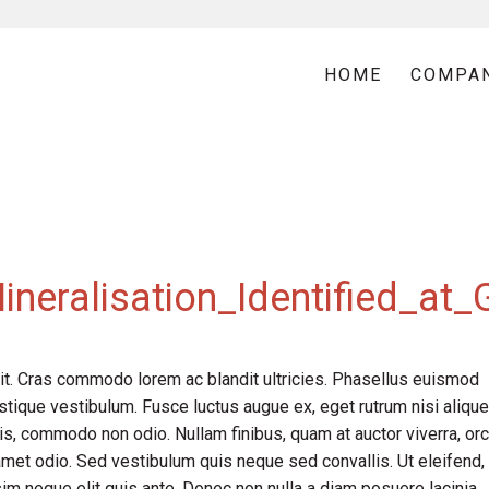
HOME
COMPA
neralisation_Identified_at_
it. Cras commodo lorem ac blandit ultricies. Phasellus euismod
tique vestibulum. Fusce luctus augue ex, eget rutrum nisi alique
is, commodo non odio. Nullam finibus, quam at auctor viverra, orc
met odio. Sed vestibulum quis neque sed convallis. Ut eleifend,
issim neque elit quis ante. Donec non nulla a diam posuere lacinia