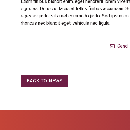
Etiam finibus blandit enim, eget hendrerit lorem vive
egestas. Donec ut lacus at tellus finibus accumsan. S
egestas justo, sit amet commodo justo. Sed ipsum maur
rhoncus nec blandit eget, vehicula nec ligula.
Send
BACK TO NEWS