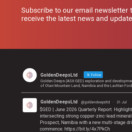
Subscribe to our email newsletter 
receive the latest news and updat
GoldenDeepsLtd
Follow
Golden Deeps (ASX:GED) exploration and development 
of Otavi Mountain Land, Namibia and the Lachlan For
GoldenDeepsLtd
@goldendeepsltd
·
31 Jul
$GED | June 2026 Quarterly Report. Highlight
intersecting strong copper-zinc-lead mineral
Prospect, Namibia with a new multi-stage dri
commence.
https://bit.ly/4x7PkCh