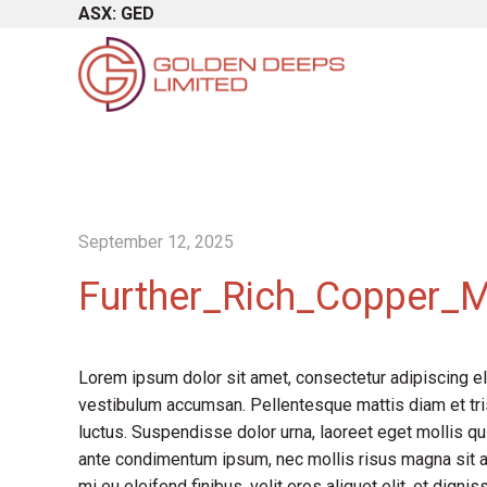
ASX: GED
September 12, 2025
Further_Rich_Copper_Mi
Lorem ipsum dolor sit amet, consectetur adipiscing el
vestibulum accumsan. Pellentesque mattis diam et tris
luctus. Suspendisse dolor urna, laoreet eget mollis qu
ante condimentum ipsum, nec mollis risus magna sit a
mi eu eleifend finibus, velit eros aliquet elit, et dign