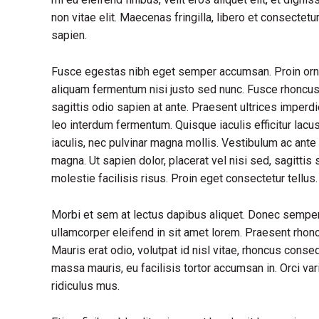
non vitae elit. Maecenas fringilla, libero et consectet
sapien.
Fusce egestas nibh eget semper accumsan. Proin ornare
aliquam fermentum nisi justo sed nunc. Fusce rhoncus, 
sagittis odio sapien at ante. Praesent ultrices imperd
leo interdum fermentum. Quisque iaculis efficitur lac
iaculis, nec pulvinar magna mollis. Vestibulum ac ante 
magna. Ut sapien dolor, placerat vel nisi sed, sagittis s
molestie facilisis risus. Proin eget consectetur tellu
Morbi et sem at lectus dapibus aliquet. Donec sempe
ullamcorper eleifend in sit amet lorem. Praesent rhon
Mauris erat odio, volutpat id nisl vitae, rhoncus conse
massa mauris, eu facilisis tortor accumsan in. Orci va
ridiculus mus.