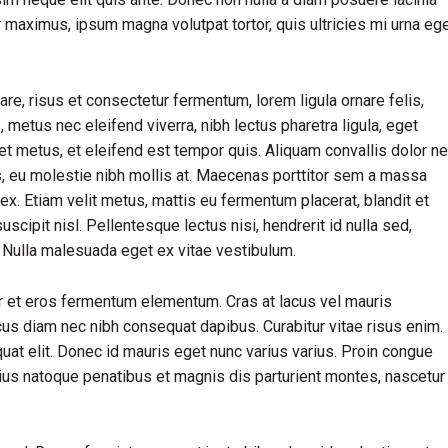
ur maximus, ipsum magna volutpat tortor, quis ultricies mi urna eg
, risus et consectetur fermentum, lorem ligula ornare felis,
metus nec eleifend viverra, nibh lectus pharetra ligula, eget
iet metus, et eleifend est tempor quis. Aliquam convallis dolor n
us, eu molestie nibh mollis at. Maecenas porttitor sem a massa
ex. Etiam velit metus, mattis eu fermentum placerat, blandit et
uscipit nisl. Pellentesque lectus nisi, hendrerit id nulla sed,
s. Nulla malesuada eget ex vitae vestibulum.
r et eros fermentum elementum. Cras at lacus vel mauris
cus diam nec nibh consequat dapibus. Curabitur vitae risus enim.
quat elit. Donec id mauris eget nunc varius varius. Proin congue
rius natoque penatibus et magnis dis parturient montes, nascetur