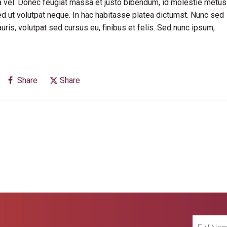
rra vel. Donec feugiat massa et justo bibendum, id molestie metus
ed ut volutpat neque. In hac habitasse platea dictumst. Nunc sed
is, volutpat sed cursus eu, finibus et felis. Sed nunc ipsum,
Share
Share
Full