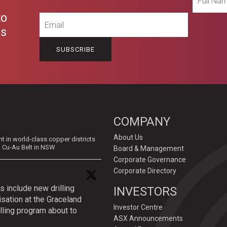
Name
to
Email
es
COMPANY
About Us
in world-class copper districts
d Cu-Au Belt in NSW
Board & Management
Corporate Governance
Corporate Directory
s include new drilling
INVESTORS
isation at the Graceland
Investor Centre
lling program about to
ASX Announcements