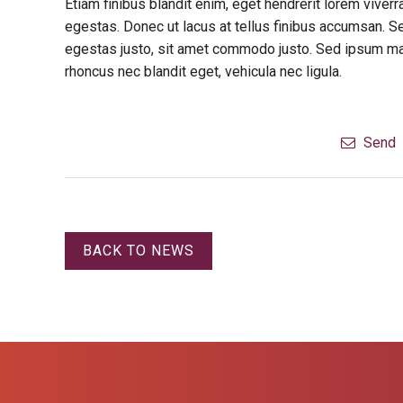
Etiam finibus blandit enim, eget hendrerit lorem vive
egestas. Donec ut lacus at tellus finibus accumsan. S
egestas justo, sit amet commodo justo. Sed ipsum maur
rhoncus nec blandit eget, vehicula nec ligula.
Send
BACK TO NEWS