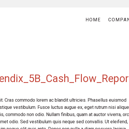
HOME
COMPA
ppendix_5B_Cash_Flow_Repor
it. Cras commodo lorem ac blandit ultricies. Phasellus euismod
tique vestibulum. Fusce luctus augue ex, eget rutrum nisi alique
is, commodo non odio. Nullam finibus, quam at auctor viverra, orc
met odio. Sed vestibulum quis neque sed convallis. Ut eleifend,
issim neque elit quis ante. Donec non nulla a diam posuere lacinia