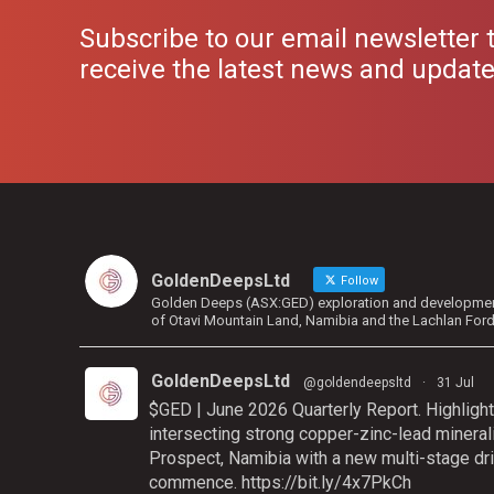
Subscribe to our email newsletter 
receive the latest news and updat
GoldenDeepsLtd
Follow
Golden Deeps (ASX:GED) exploration and development 
of Otavi Mountain Land, Namibia and the Lachlan For
GoldenDeepsLtd
@goldendeepsltd
·
31 Jul
$GED | June 2026 Quarterly Report. Highlight
intersecting strong copper-zinc-lead mineral
Prospect, Namibia with a new multi-stage dri
commence.
https://bit.ly/4x7PkCh