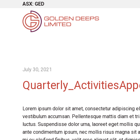
ASX: GED
July 30, 2021
Quarterly_ActivitiesA
Lorem ipsum dolor sit amet, consectetur adipiscing el
vestibulum accumsan. Pellentesque mattis diam et tris
luctus. Suspendisse dolor urna, laoreet eget mollis qu
ante condimentum ipsum, nec mollis risus magna sit a
mi eu eleifend finibus, velit eros aliquet elit, et dign