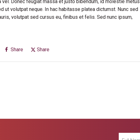
rra vel. Donec feugiat massa et justo bibendum, id molestie metus
ed ut volutpat neque. In hac habitasse platea dictumst. Nunc sed
is, volutpat sed cursus eu, finibus et felis. Sed nunc ipsum,
Share
Share
Full