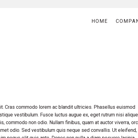
HOME
COMPA
it. Cras commodo lorem ac blandit ultricies. Phasellus euismod
tique vestibulum. Fusce luctus augue ex, eget rutrum nisi alique
is, commodo non odio. Nullam finibus, quam at auctor viverra, orc
met odio. Sed vestibulum quis neque sed convallis. Ut eleifend,
issim neque elit quis ante. Donec non nulla a diam posuere lacinia