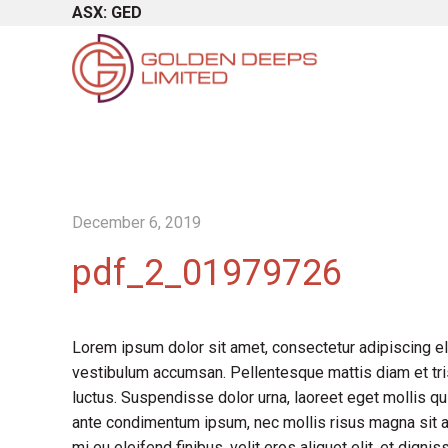
ASX: GED
December 6, 2019
pdf_2_01979726
Lorem ipsum dolor sit amet, consectetur adipiscing el
vestibulum accumsan. Pellentesque mattis diam et tris
luctus. Suspendisse dolor urna, laoreet eget mollis qu
ante condimentum ipsum, nec mollis risus magna sit a
mi eu eleifend finibus, velit eros aliquet elit, et dign