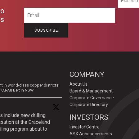
Name
to
Email
es
COMPANY
About Us
in world-class copper districts
d Cu-Au Belt in NSW
Board & Management
Corporate Governance
Corporate Directory
s include new drilling
INVESTORS
isation at the Graceland
Investor Centre
lling program about to
ASX Announcements