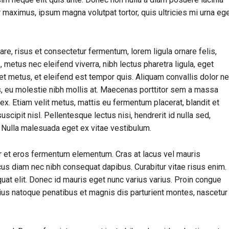
ur maximus, ipsum magna volutpat tortor, quis ultricies mi urna eg
, risus et consectetur fermentum, lorem ligula ornare felis,
metus nec eleifend viverra, nibh lectus pharetra ligula, eget
iet metus, et eleifend est tempor quis. Aliquam convallis dolor n
us, eu molestie nibh mollis at. Maecenas porttitor sem a massa
ex. Etiam velit metus, mattis eu fermentum placerat, blandit et
uscipit nisl. Pellentesque lectus nisi, hendrerit id nulla sed,
s. Nulla malesuada eget ex vitae vestibulum.
r et eros fermentum elementum. Cras at lacus vel mauris
cus diam nec nibh consequat dapibus. Curabitur vitae risus enim.
quat elit. Donec id mauris eget nunc varius varius. Proin congue
rius natoque penatibus et magnis dis parturient montes, nascetur