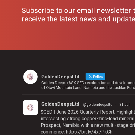
Subscribe to our email newsletter 
receive the latest news and updat
GoldenDeepsLtd
Follow
Golden Deeps (ASX:GED) exploration and development 
of Otavi Mountain Land, Namibia and the Lachlan For
GoldenDeepsLtd
@goldendeepsltd
·
31 Jul
$GED | June 2026 Quarterly Report. Highlight
intersecting strong copper-zinc-lead mineral
Prospect, Namibia with a new multi-stage dri
commence.
https://bit.ly/4x7PkCh