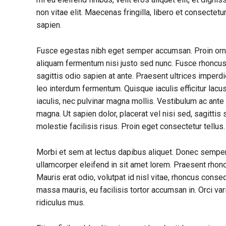
non vitae elit. Maecenas fringilla, libero et consectet
sapien.
Fusce egestas nibh eget semper accumsan. Proin ornare
aliquam fermentum nisi justo sed nunc. Fusce rhoncus, 
sagittis odio sapien at ante. Praesent ultrices imperd
leo interdum fermentum. Quisque iaculis efficitur lac
iaculis, nec pulvinar magna mollis. Vestibulum ac ante 
magna. Ut sapien dolor, placerat vel nisi sed, sagittis s
molestie facilisis risus. Proin eget consectetur tellu
Morbi et sem at lectus dapibus aliquet. Donec sempe
ullamcorper eleifend in sit amet lorem. Praesent rhon
Mauris erat odio, volutpat id nisl vitae, rhoncus conse
massa mauris, eu facilisis tortor accumsan in. Orci va
ridiculus mus.