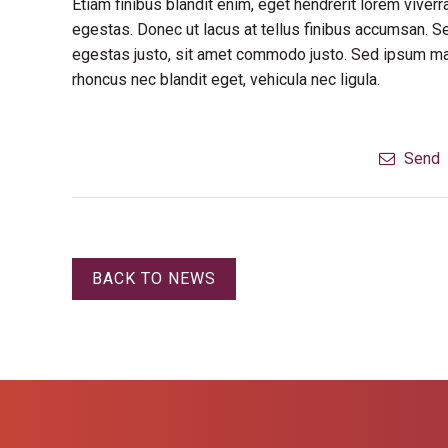
Etiam finibus blandit enim, eget hendrerit lorem vive
egestas. Donec ut lacus at tellus finibus accumsan. S
egestas justo, sit amet commodo justo. Sed ipsum maur
rhoncus nec blandit eget, vehicula nec ligula.
Send
BACK TO NEWS