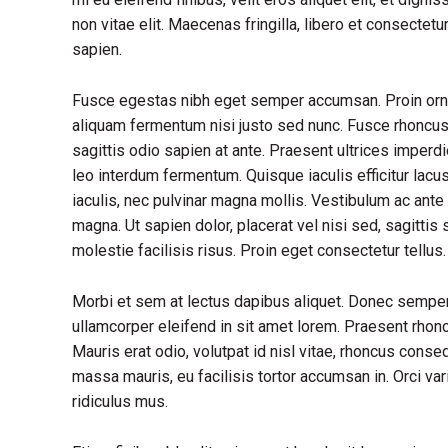
non vitae elit. Maecenas fringilla, libero et consectet
sapien.
Fusce egestas nibh eget semper accumsan. Proin ornare
aliquam fermentum nisi justo sed nunc. Fusce rhoncus, 
sagittis odio sapien at ante. Praesent ultrices imperd
leo interdum fermentum. Quisque iaculis efficitur lac
iaculis, nec pulvinar magna mollis. Vestibulum ac ante 
magna. Ut sapien dolor, placerat vel nisi sed, sagittis s
molestie facilisis risus. Proin eget consectetur tellu
Morbi et sem at lectus dapibus aliquet. Donec sempe
ullamcorper eleifend in sit amet lorem. Praesent rhon
Mauris erat odio, volutpat id nisl vitae, rhoncus conse
massa mauris, eu facilisis tortor accumsan in. Orci va
ridiculus mus.