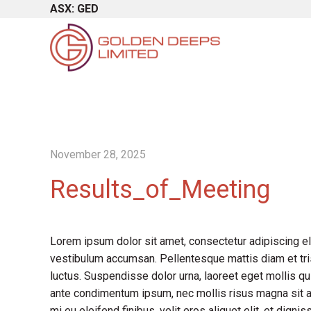
ASX: GED
November 28, 2025
Results_of_Meeting
Lorem ipsum dolor sit amet, consectetur adipiscing el
vestibulum accumsan. Pellentesque mattis diam et tris
luctus. Suspendisse dolor urna, laoreet eget mollis qu
ante condimentum ipsum, nec mollis risus magna sit a
mi eu eleifend finibus, velit eros aliquet elit, et dign