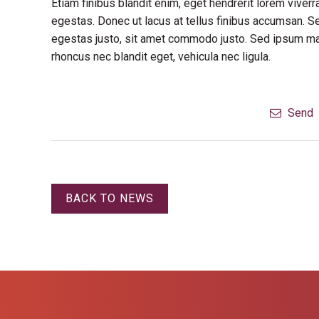
Etiam finibus blandit enim, eget hendrerit lorem vive
egestas. Donec ut lacus at tellus finibus accumsan. S
egestas justo, sit amet commodo justo. Sed ipsum maur
rhoncus nec blandit eget, vehicula nec ligula.
Send
BACK TO NEWS