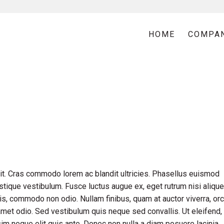
HOME
COMPA
it. Cras commodo lorem ac blandit ultricies. Phasellus euismod
tique vestibulum. Fusce luctus augue ex, eget rutrum nisi alique
is, commodo non odio. Nullam finibus, quam at auctor viverra, orc
met odio. Sed vestibulum quis neque sed convallis. Ut eleifend,
issim neque elit quis ante. Donec non nulla a diam posuere lacinia