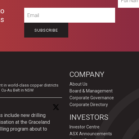
Name
to
Email
es
COMPANY
About Us
in world-class copper districts
d Cu-Au Belt in NSW
Board & Management
Corporate Governance
Corporate Directory
s include new drilling
INVESTORS
isation at the Graceland
Investor Centre
lling program about to
ASX Announcements