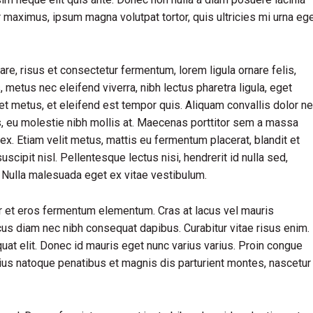
ur maximus, ipsum magna volutpat tortor, quis ultricies mi urna eg
, risus et consectetur fermentum, lorem ligula ornare felis,
metus nec eleifend viverra, nibh lectus pharetra ligula, eget
iet metus, et eleifend est tempor quis. Aliquam convallis dolor n
us, eu molestie nibh mollis at. Maecenas porttitor sem a massa
ex. Etiam velit metus, mattis eu fermentum placerat, blandit et
uscipit nisl. Pellentesque lectus nisi, hendrerit id nulla sed,
s. Nulla malesuada eget ex vitae vestibulum.
r et eros fermentum elementum. Cras at lacus vel mauris
cus diam nec nibh consequat dapibus. Curabitur vitae risus enim.
quat elit. Donec id mauris eget nunc varius varius. Proin congue
rius natoque penatibus et magnis dis parturient montes, nascetur