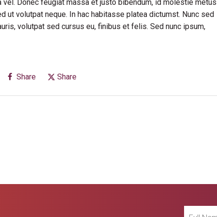
rra vel. Donec feugiat massa et justo bibendum, id molestie metus
ed ut volutpat neque. In hac habitasse platea dictumst. Nunc sed
is, volutpat sed cursus eu, finibus et felis. Sed nunc ipsum,
Share
Share
Full