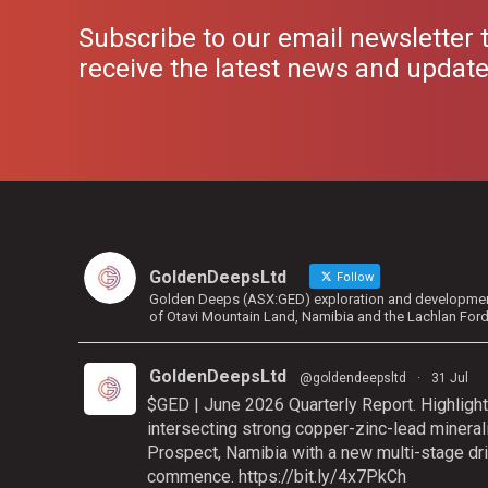
Subscribe to our email newsletter 
receive the latest news and updat
GoldenDeepsLtd
Follow
Golden Deeps (ASX:GED) exploration and development 
of Otavi Mountain Land, Namibia and the Lachlan For
GoldenDeepsLtd
@goldendeepsltd
·
31 Jul
$GED | June 2026 Quarterly Report. Highlight
intersecting strong copper-zinc-lead mineral
Prospect, Namibia with a new multi-stage dri
commence.
https://bit.ly/4x7PkCh