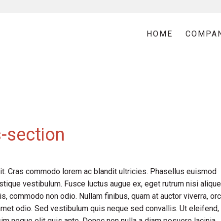
HOME
COMPA
s-section
it. Cras commodo lorem ac blandit ultricies. Phasellus euismod
tique vestibulum. Fusce luctus augue ex, eget rutrum nisi alique
is, commodo non odio. Nullam finibus, quam at auctor viverra, orc
met odio. Sed vestibulum quis neque sed convallis. Ut eleifend,
issim neque elit quis ante. Donec non nulla a diam posuere lacinia