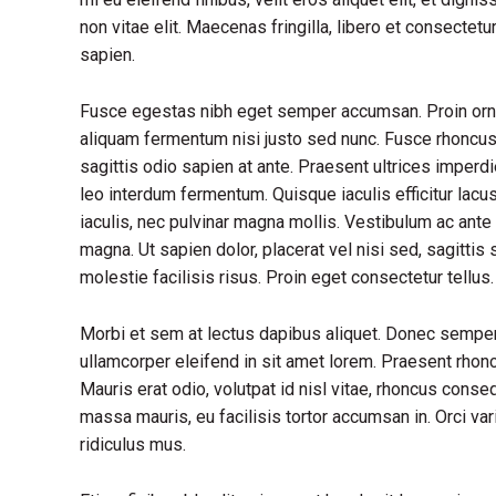
non vitae elit. Maecenas fringilla, libero et consectet
sapien.
Fusce egestas nibh eget semper accumsan. Proin ornare
aliquam fermentum nisi justo sed nunc. Fusce rhoncus, 
sagittis odio sapien at ante. Praesent ultrices imperd
leo interdum fermentum. Quisque iaculis efficitur lac
iaculis, nec pulvinar magna mollis. Vestibulum ac ante 
magna. Ut sapien dolor, placerat vel nisi sed, sagittis s
molestie facilisis risus. Proin eget consectetur tellu
Morbi et sem at lectus dapibus aliquet. Donec sempe
ullamcorper eleifend in sit amet lorem. Praesent rhon
Mauris erat odio, volutpat id nisl vitae, rhoncus conse
massa mauris, eu facilisis tortor accumsan in. Orci va
ridiculus mus.