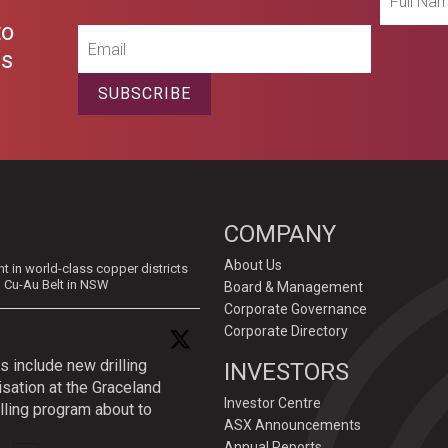
Name
to
Email
es
SUBSCRIBE
COMPANY
About Us
in world-class copper districts
d Cu-Au Belt in NSW
Board & Management
Corporate Governance
Corporate Directory
s include new drilling
INVESTORS
isation at the Graceland
Investor Centre
lling program about to
ASX Announcements
Annual Reports