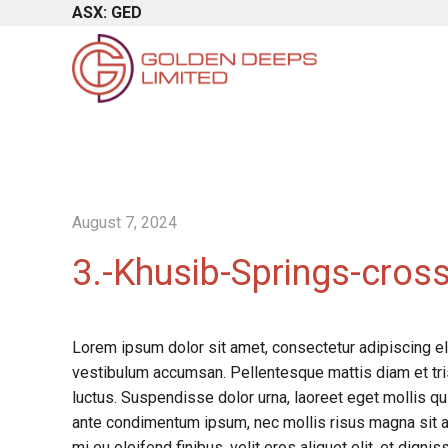
ASX: GED
August 7, 2024
3.-Khusib-Springs-cros
Lorem ipsum dolor sit amet, consectetur adipiscing el
vestibulum accumsan. Pellentesque mattis diam et tris
luctus. Suspendisse dolor urna, laoreet eget mollis qu
ante condimentum ipsum, nec mollis risus magna sit a
mi eu eleifend finibus, velit eros aliquet elit, et dign