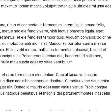
ur maximus, ipsum magna volutpat tortor, quis ultricies mi urna eg
, risus et consectetur fermentum, lorem ligula ornare felis,
metus nec eleifend viverra, nibh lectus pharetra ligula, eget
iet metus, et eleifend est tempor quis. Aliquam convallis dolor n
us, eu molestie nibh mollis at. Maecenas porttitor sem a massa
ex. Etiam velit metus, mattis eu fermentum placerat, blandit et
uscipit nisl. Pellentesque lectus nisi, hendrerit id nulla sed,
s. Nulla malesuada eget ex vitae vestibulum.
r et eros fermentum elementum. Cras at lacus vel mauris
cus diam nec nibh consequat dapibus. Curabitur vitae risus enim.
quat elit. Donec id mauris eget nunc varius varius. Proin congue
rius natoque penatibus et magnis dis parturient montes, nascetur