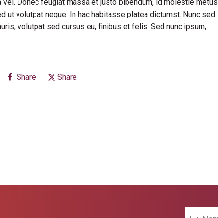
rra vel. Donec feugiat massa et justo bibendum, id molestie metus
ed ut volutpat neque. In hac habitasse platea dictumst. Nunc sed
is, volutpat sed cursus eu, finibus et felis. Sed nunc ipsum,
Share
Share
Full