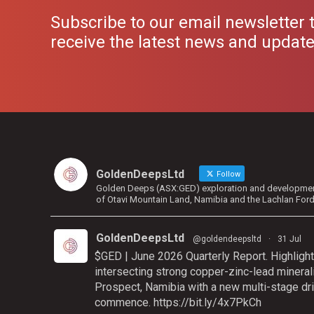
Subscribe to our email newsletter 
receive the latest news and updat
GoldenDeepsLtd
Follow
Golden Deeps (ASX:GED) exploration and development 
of Otavi Mountain Land, Namibia and the Lachlan For
GoldenDeepsLtd
@goldendeepsltd
·
31 Jul
$GED | June 2026 Quarterly Report. Highlight
intersecting strong copper-zinc-lead mineral
Prospect, Namibia with a new multi-stage dri
commence.
https://bit.ly/4x7PkCh