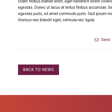
Etiam finibus blandit enim, eget hendrerit lorem vive
egestas. Donec ut lacus at tellus finibus accumsan. S
egestas justo, sit amet commodo justo. Sed ipsum maur
rhoncus nec blandit eget, vehicula nec ligula.
Send
BACK TO NEWS